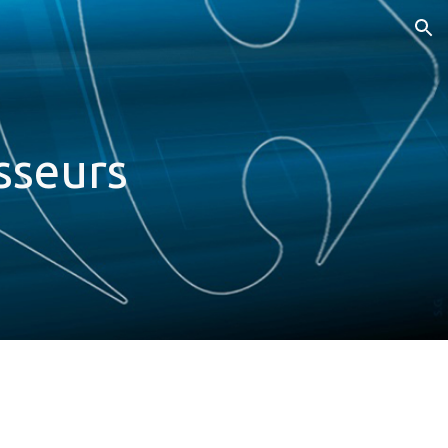
ion
sseurs